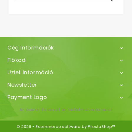
Cég Információk

Fiókod

Üzlet Információ

Newsletter

Payment Logo

Az összes felsorolt ár tartalmazza az adót
© 2026 - Ecommerce software by PrestaShop™