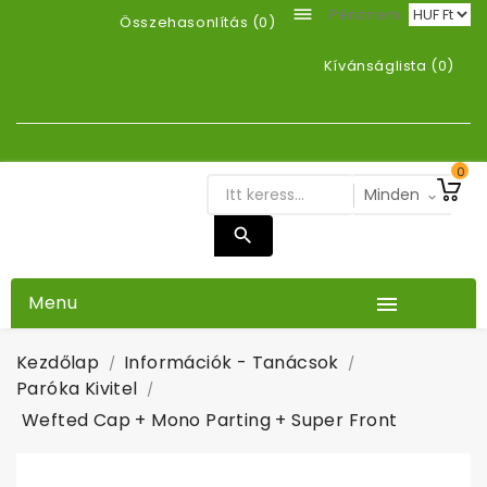

Pénznem:
Összehasonlítás (
0
)
Kívánságlista (
0
)
0
Menu

Kezdőlap
Információk - Tanácsok
Paróka Kivitel
Wefted Cap + Mono Parting + Super Front