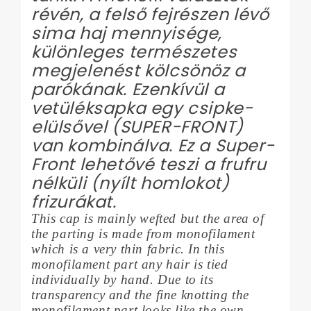
révén, a felső fejrészen lévő
sima haj mennyisége,
különleges természetes
megjelenést kölcsönöz a
parókának. Ezenkívül a
vetüléksapka egy csipke-
elülsővel (SUPER-FRONT)
van kombinálva. Ez a Super-
Front lehetővé teszi a frufru
nélküli (nyílt homlokot)
frizurákat.
This cap is mainly wefted but the area of
the parting is made from monofilament
which is a very thin fabric. In this
monofilament part any hair is tied
individually by hand. Due to its
transparency and the fine knotting the
monofilament part looks like the own