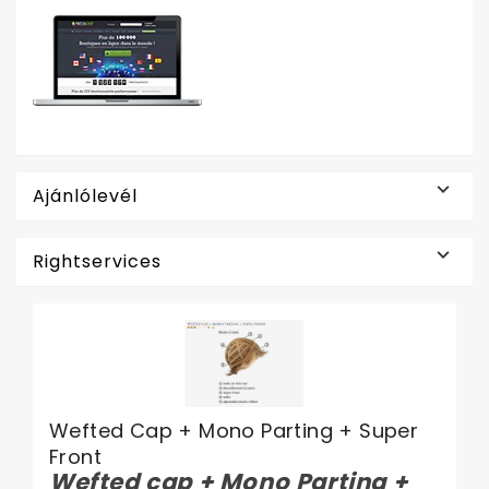

Ajánlólevél

Rightservices
Wefted Cap + Mono Parting + Super
Front
Wefted cap + Mono Parting +