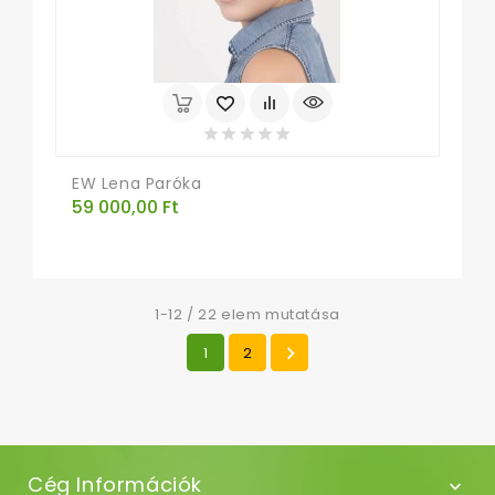
EW Lena Paróka
Ár
59 000,00 Ft
1-12 / 22 elem mutatása

1
2
Cég Információk
