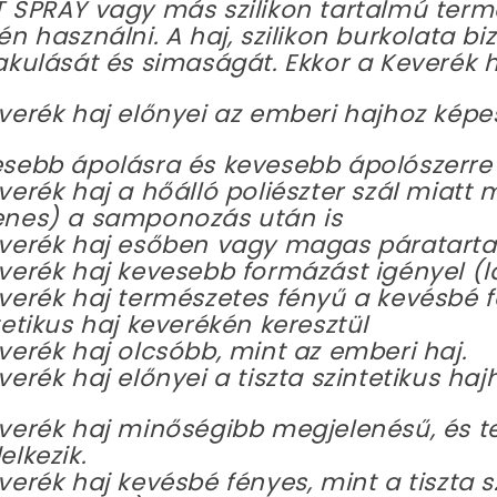
 SPRAY vagy más szilikon tartalmú ter
én használni. A haj, szilikon burkolata biz
akulását és simaságát. Ekkor a Keverék 
verék haj előnyei az emberi hajhoz képes
sebb ápolásra és kevesebb ápolószerre
verék haj a hőálló poliészter szál miatt
nes) a samponozás után is
verék haj esőben vagy magas páratartal
verék haj kevesebb formázást igényel (l
verék haj természetes fényű a kevésbé 
tetikus haj keverékén keresztül
verék haj olcsóbb, mint az emberi haj.
verék haj előnyei a tiszta szintetikus haj
verék haj minőségibb megjelenésű, és t
elkezik.
verék haj kevésbé fényes, mint a tiszta s