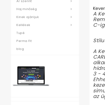
Ár szerint

Kever
Haj minőség

A Ke
Kinek ajánljuk

Remy
C-ig
Kellékek

Tupé
Stíl
Perma Fit
blog
A Ke
CARE
alka
hidr
3 - 
Ehhe
keze
simu
az ü