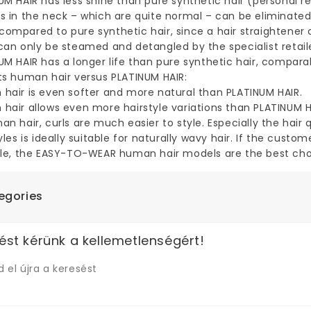
UM HAIR has less shine than pure synthetic hair (personal 
s in the neck – which are quite normal – can be eliminated 
ompared to pure synthetic hair, since a hair straightener c
can only be steamed and detangled by the specialist retaile
UM HAIR has a longer life than pure synthetic hair, compara
ts human hair versus PLATINUM HAIR:
hair is even softer and more natural than PLATINUM HAIR.
hair allows even more hairstyle variations than PLATINUM HA
an hair, curls are much easier to style. Especially the h
tyles is ideally suitable for naturally wavy hair. If the cust
yle, the EASY-TO-WEAR human hair models are the best cho
egories
ést kérünk a kellemetlenségért!
 el újra a keresést