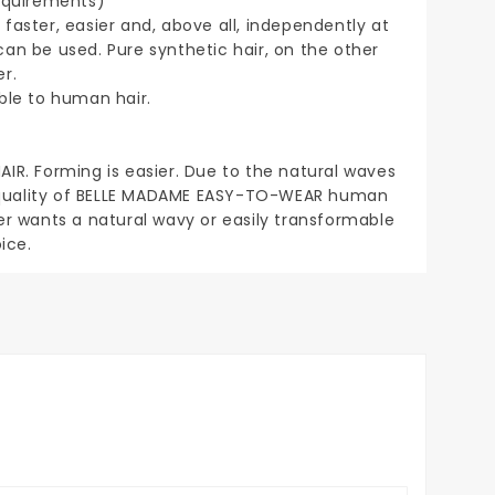
requirements)
faster, easier and, above all, independently at
an be used. Pure synthetic hair, on the other
r.
ble to human hair.
IR. Forming is easier. Due to the natural waves
air quality of BELLE MADAME EASY-TO-WEAR human
omer wants a natural wavy or easily transformable
ice.