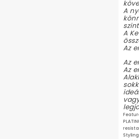
köv
A ny
könn
szin
A Ke
össz
Az e
Az e
Az e
Alak
sokk
ideá
vagy
legj
Featur
PLATIN
resist
Stylin