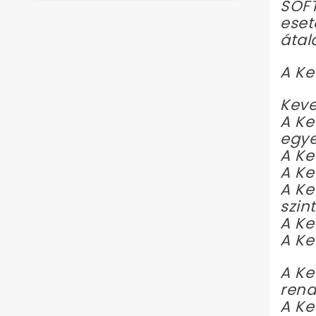
SOFT
eset
átal
A Ke
Keve
A Ke
egye
A Ke
A Ke
A Ke
szin
A Ke
A Ke
A Ke
rend
A Ke