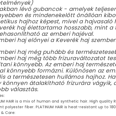
etelmények)
akban lévő gubancok - amelyek teljese
yebben és mindenekelőtt önállóan kibon
tetikus hajhoz képest, mivel a hajvasaló
verék haj élettartama hosszabb, mint a ti
ehasonlítható az emberi hajéval.
mberi haj előnyei a Keverék haj szemben
mberi haj még puhább és természetesebb
mberi haj még több frizuraváltozatot tes
ítani könnyebb. Az emberi haj természet
al könnyebb formázni. Különösen az emb
lis a természetesen hullámos hajhoz. Ha
 könnyen átalakítható frizurára vágyik, 
obb választás.
es:
UM HAIR is a mix of human and synthetic hair. High qualit
ant polyester fiber. PLATINUM HAIR is heat-resistant up to 18
g & Care: