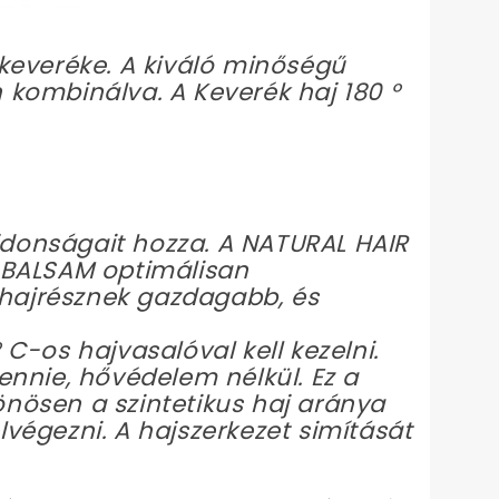
j keveréke. A kiváló minőségű
n kombinálva. A Keverék haj 180 °
jdonságait hozza. A NATURAL HAIR
 BALSAM optimálisan
 hajrésznek gazdagabb, és
 C-os hajvasalóval kell kezelni.
lennie, hővédelem nélkül. Ez a
ülönösen a szintetikus haj aránya
lvégezni. A hajszerkezet simítását