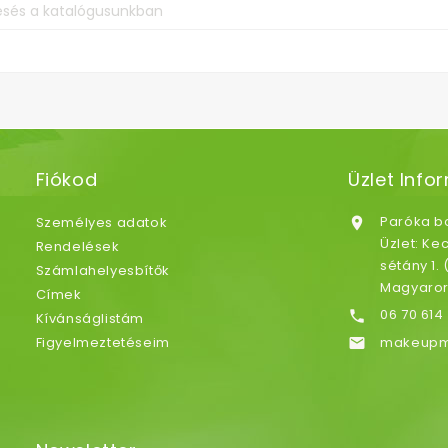
Fiókod
Üzlet Info
Paróka bo
Személyes adatok

Üzlet: K
Rendelések
sétány 1.
Számlahelyesbítők
Magyaro
Címek
06 70 614 

Kívánságlistám
Figyelmeztetéseim
makeupm
