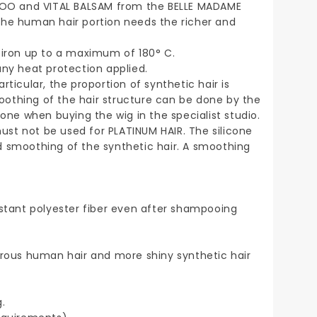
AMPOO and VITAL BALSAM from the BELLE MADAME
The human hair portion needs the richer and
r iron up to a maximum of 180° C.
any heat protection applied.
ticular, the proportion of synthetic hair is
oothing of the hair structure can be done by the
done when buying the wig in the specialist studio.
st not be used for PLATINUM HAIR. The silicone
d smoothing of the synthetic hair. A smoothing
istant polyester fiber even after shampooing
strous human hair and more shiny synthetic hair
.