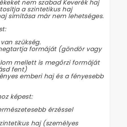
mékeket nem szabad Keverék haj
tosítja a szintetikus haj
haj simítása már nem lehetséges.
t:
 van szükség.
 megtartja formáját (göndör vagy
om mellett is megőrzi formáját
ásd fent)
fényes emberi haj és a fényesebb
hoz képest:
ermészetesebb érzéssel
zintetikus haj (személyes