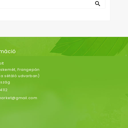

rmáció
lt
ecskemét, Frangepán
 (a sétáló udvarban)
rszág
4112
arket@gmail.com