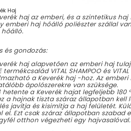
ék Haj
verék haj az emberi, és a szintetikus ha
 emberi haj hőálló poliészter szállal va
 hőálló.
us és gondozás:
verék haj alapvetően az emberi haj tula
 termékcsalád VITAL SHAMPOO és VITAL
lmazható a Keverék haj -hoz. Az emberi
atálóbb ápolószerekre van szüksége.
4 hetente a Keverék hajat legfeljebb 180 °
z a hajnak tiszta száraz állapotban kell 
lés javítja és kisimítja a haj felületét. K
l el. Ezt csak száraz állapotban szabad e
gyfél otthon végezheti egy hajvasalóval.