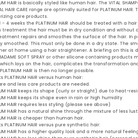
UM HAIR is basically styled like human hair. The VITAL SH
L HAIR CARE range are optimally suited for PLATINUM HAIR. 
rizing care products.
3 - 4 weeks the PLATINUM HAIR should be treated with a hai
is treatment the hair must be in dry condition and without 
reatment repairs and smoothes the surface of the hair. In par
y smoothed. This must only be done in a dry state. The sm
er at home using a hair straightener. A briefing on this is 
MADAME SOFT SPRAY or other silicone containing products mu
 which lays on the hair, complicates the transformation an
 PLATINUM HAIR is then no longer possible.
ts PLATINUM HAIR versus human hair:
are and less care products are needed.
UM HAIR keeps its shape (curly or straight) due to heat-res
UM HAIR keeps its shape even in rain or high humidity
UM HAIR requires less styling (please see above)
UM HAIR has a natural shine through the mixture of less lu
UM HAIR is cheaper than human hair.
ts PLATINUM HAIR versus pure synthetic hair:
UM HAIR has a higher quality look and a more natural feeling