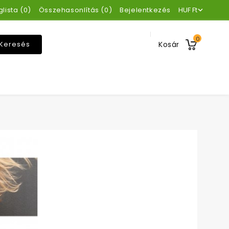
lista (
0
)
Összehasonlítás (
0
)
Bejelentkezés
HUF Ft

0
Keresés
Kosár