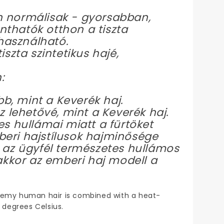
n normálisak - gyorsabban,
thatók otthon a tiszta
 használható.
szta szintetikus hajé,
:
, mint a Keverék haj.
z lehetővé, mint a Keverék haj.
es hullámai miatt a fürtöket
eri hajstílusok hajminősége
 az ügyfél természetes hullámos
akkor az emberi haj modell a
y Remy human hair is combined with a heat-
0 degrees Celsius.