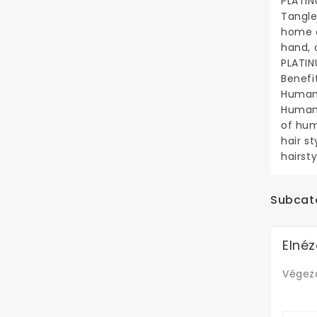
PLATIN
Tangle
home c
hand, 
PLATIN
Benefi
Human 
Human 
of hum
hair s
hairst
Subcat
Elnéz
Végezd