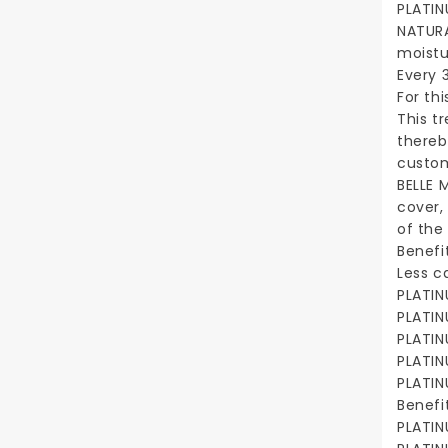
PLATIN
NATURA
moistu
Every 
For th
This t
thereb
custom
BELLE 
cover,
of the
Benefi
Less c
PLATIN
PLATIN
PLATIN
PLATIN
PLATIN
Benefi
PLATIN