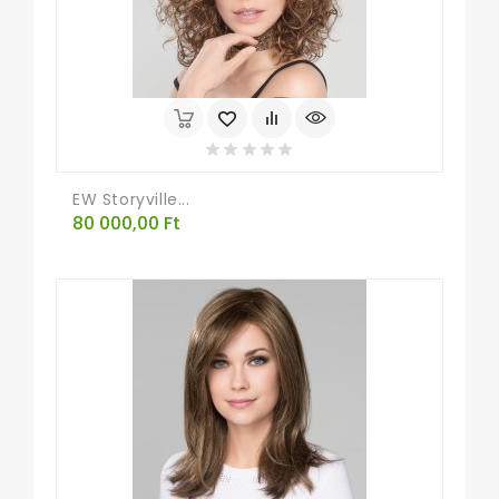
EW Storyville...
Ár
80 000,00 Ft