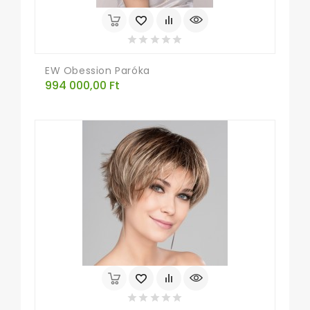
EW Obession Paróka
Ár
994 000,00 Ft