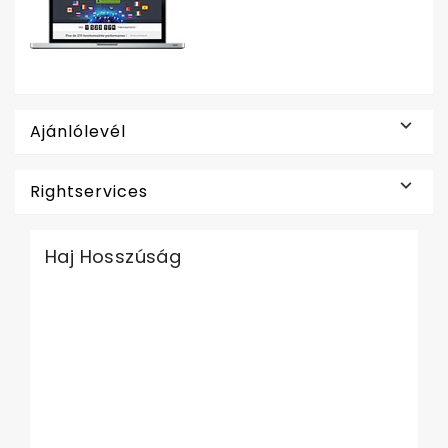

Ajánlólevél

Rightservices
Haj Hosszúság