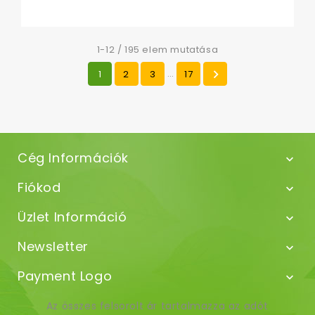
1-12 / 195 elem mutatása
…

1
2
3
17
Cég Információk

Fiókod

Üzlet Információ

Newsletter

Payment Logo

Az összes felsorolt ár tartalmazza az adót