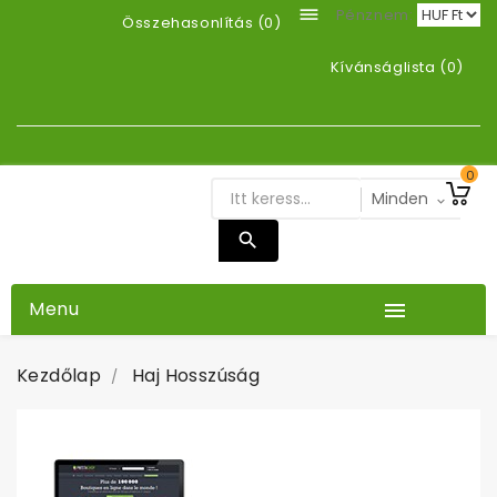

Pénznem:
Összehasonlítás (
0
)
Kívánságlista (
0
)
0
Menu

Kezdőlap
Haj Hosszúság